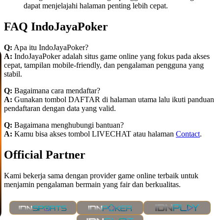
dapat menjelajahi halaman penting lebih cepat.
FAQ IndoJayaPoker
Q:
Apa itu IndoJayaPoker?
A:
IndoJayaPoker adalah situs game online yang fokus pada akses
cepat, tampilan mobile-friendly, dan pengalaman pengguna yang
stabil.
Q:
Bagaimana cara mendaftar?
A:
Gunakan tombol DAFTAR di halaman utama lalu ikuti panduan
pendaftaran dengan data yang valid.
Q:
Bagaimana menghubungi bantuan?
A:
Kamu bisa akses tombol LIVECHAT atau halaman
Contact
.
Official Partner
Kami bekerja sama dengan provider game online terbaik untuk
menjamin pengalaman bermain yang fair dan berkualitas.