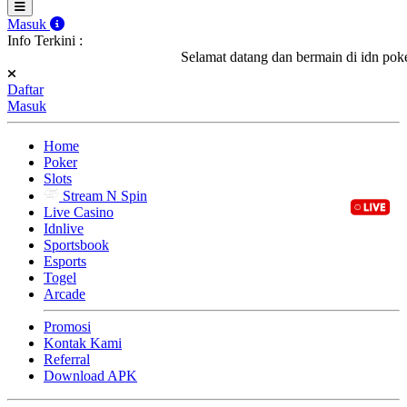
Masuk
Info Terkini :
Selamat datang dan bermain di idn poker o
Daftar
Masuk
Home
Poker
Slots
Stream N Spin
Live Casino
Idnlive
Sportsbook
Esports
Togel
Arcade
Promosi
Kontak Kami
Referral
Download APK