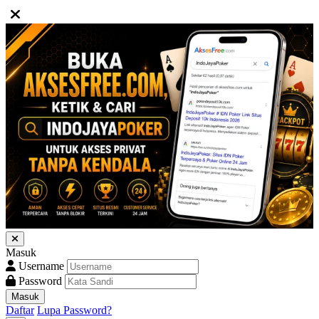
Masuk
Username
Password
Masuk
Daftar
Lupa Password?