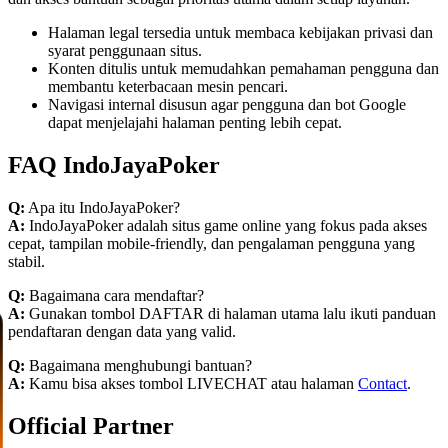
Halaman legal tersedia untuk membaca kebijakan privasi dan
syarat penggunaan situs.
Konten ditulis untuk memudahkan pemahaman pengguna dan
membantu keterbacaan mesin pencari.
Navigasi internal disusun agar pengguna dan bot Google
dapat menjelajahi halaman penting lebih cepat.
FAQ IndoJayaPoker
Q:
Apa itu IndoJayaPoker?
A:
IndoJayaPoker adalah situs game online yang fokus pada akses
cepat, tampilan mobile-friendly, dan pengalaman pengguna yang
stabil.
Q:
Bagaimana cara mendaftar?
A:
Gunakan tombol DAFTAR di halaman utama lalu ikuti panduan
pendaftaran dengan data yang valid.
Q:
Bagaimana menghubungi bantuan?
A:
Kamu bisa akses tombol LIVECHAT atau halaman
Contact
.
Official Partner