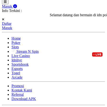
Masuk
Info Terkini :
Selamat datang dan bermain di idn poker
Daftar
Masuk
Home
Poker
Slots
Stream N Spin
Live Casino
Idnlive
Sportsbook
Esports
Togel
Arcade
Promosi
Kontak Kami
Referral
Download APK