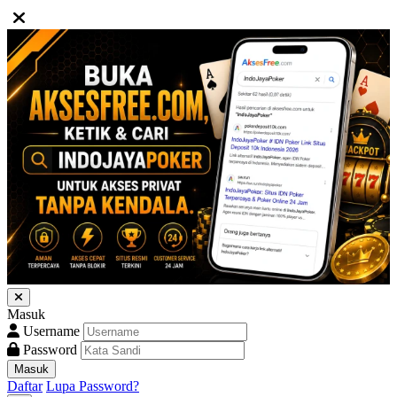
Masuk
Username
Password
Masuk
Daftar
Lupa Password?