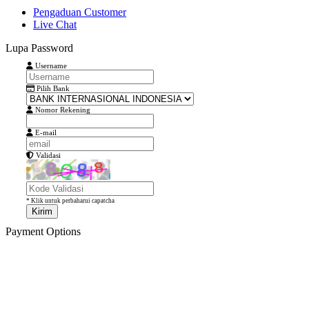
Pengaduan Customer
Live Chat
Lupa Password
Username
Pilih Bank
Nomor Rekening
E-mail
Validasi
* Klik untuk perbaharui capatcha
Kirim
Payment Options