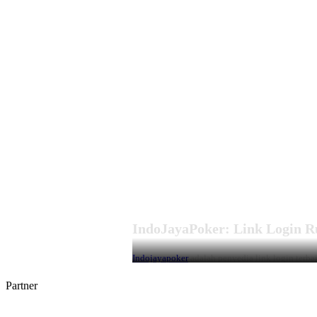
IndoJayaPoker: Link Login R
Indojayapoker
adalah penyedia link login terbai
Partner
Pusat Games Online Terlengk
Sebagai link official situs games online top #