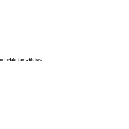
ngan melakukan withdraw.