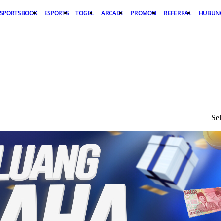
SPORTSBOOK
ESPORTS
TOGEL
ARCADE
PROMOSI
REFERRAL
HUBUNG
Selamat datang dan b