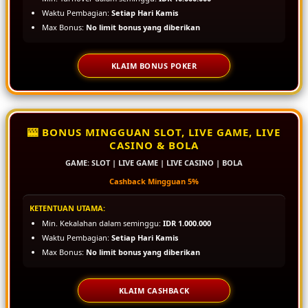
Waktu Pembagian:
Setiap Hari Kamis
Max Bonus:
No limit bonus yang diberikan
KLAIM BONUS POKER
🎰 BONUS MINGGUAN SLOT, LIVE GAME, LIVE
CASINO & BOLA
GAME: SLOT | LIVE GAME | LIVE CASINO | BOLA
Cashback Mingguan 5%
KETENTUAN UTAMA:
Min. Kekalahan dalam seminggu:
IDR 1.000.000
Waktu Pembagian:
Setiap Hari Kamis
Max Bonus:
No limit bonus yang diberikan
KLAIM CASHBACK