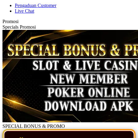
Pengaduan Customer
Live Chat
Promosi
Specials Promosi
SPECIAL BONUS & PROMO