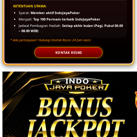
KETENTUAN UTAMA:
Syarat:
Member aktif IndoJayaPoker
Menjadi:
Top 100 Permain terbaik IndoJayaPoker
Jadwal Pembagian Hadiah:
Setiap akhir bulan (Pagi, Pukul 06.00
– 08.00 WIB)
* Ada pertanyaan? Hubungi Kontak Resmi 24 Jam kami.
KONTAK RESMI