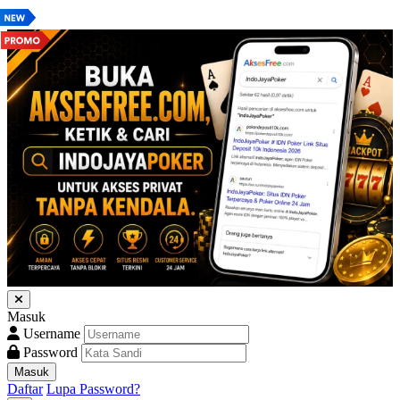
Masuk
Username
Password
Masuk
Daftar
Lupa Password?