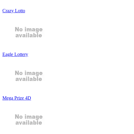
Crazy Lotto
Eagle Lottery
Mega Prize 4D