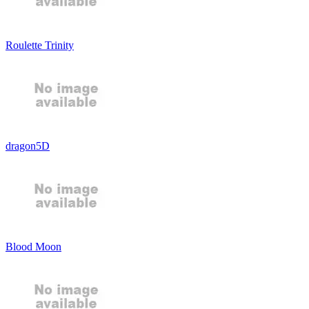
Roulette Trinity
dragon5D
Blood Moon