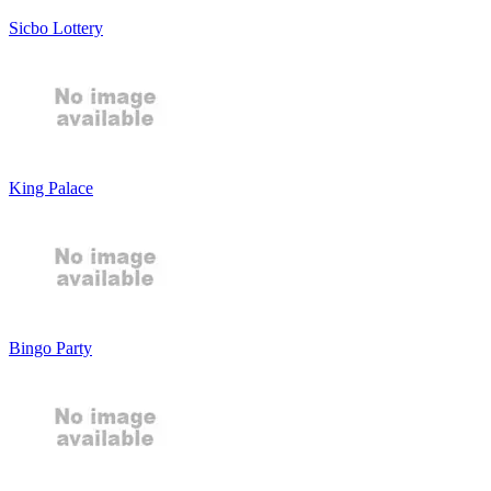
Sicbo Lottery
King Palace
Bingo Party