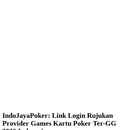
IndoJayaPoker: Link Login Rujukan
Provider Games Kartu Poker Ter-GG