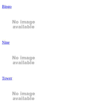
Bingo
Nine
Tower