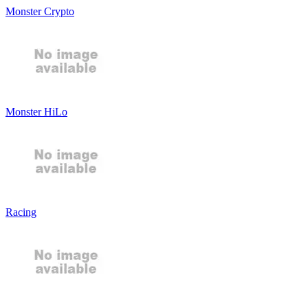
Monster Crypto
Monster HiLo
Racing