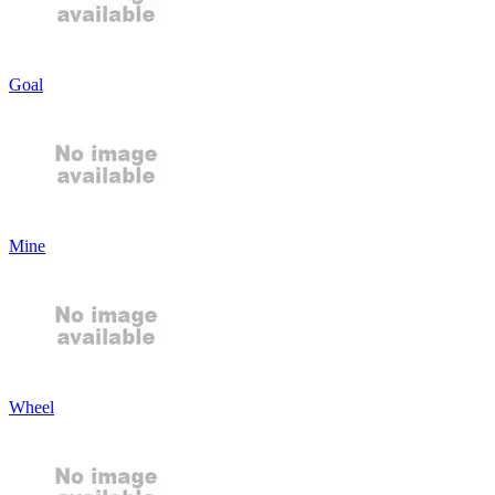
Goal
Mine
Wheel