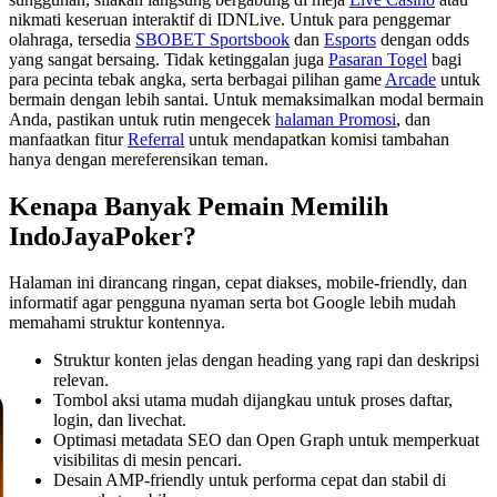
nikmati keseruan interaktif di IDNLive. Untuk para penggemar
olahraga, tersedia
SBOBET Sportsbook
dan
Esports
dengan odds
yang sangat bersaing. Tidak ketinggalan juga
Pasaran Togel
bagi
para pecinta tebak angka, serta berbagai pilihan game
Arcade
untuk
bermain dengan lebih santai. Untuk memaksimalkan modal bermain
Anda, pastikan untuk rutin mengecek
halaman Promosi
, dan
manfaatkan fitur
Referral
untuk mendapatkan komisi tambahan
hanya dengan mereferensikan teman.
Kenapa Banyak Pemain Memilih
IndoJayaPoker?
Halaman ini dirancang ringan, cepat diakses, mobile-friendly, dan
informatif agar pengguna nyaman serta bot Google lebih mudah
memahami struktur kontennya.
Struktur konten jelas dengan heading yang rapi dan deskripsi
relevan.
Tombol aksi utama mudah dijangkau untuk proses daftar,
login, dan livechat.
Optimasi metadata SEO dan Open Graph untuk memperkuat
visibilitas di mesin pencari.
Desain AMP-friendly untuk performa cepat dan stabil di