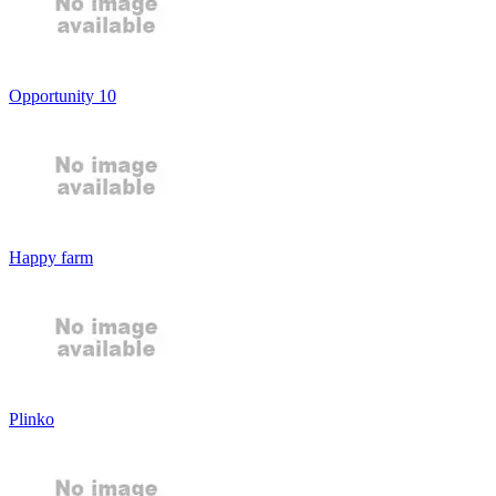
Opportunity 10
Happy farm
Plinko