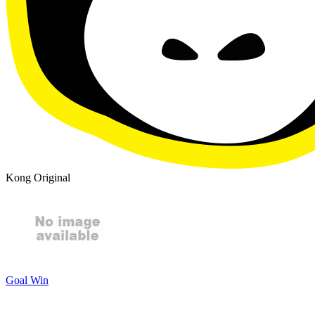
Kong Original
Goal Win