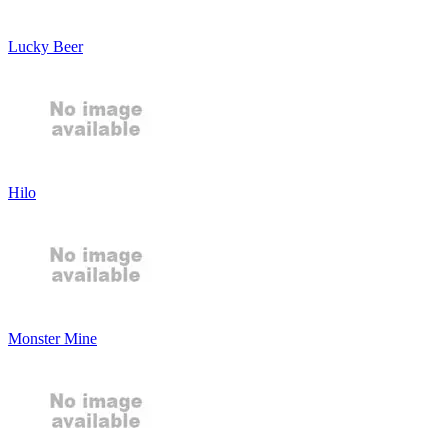
Lucky Beer
Hilo
Monster Mine