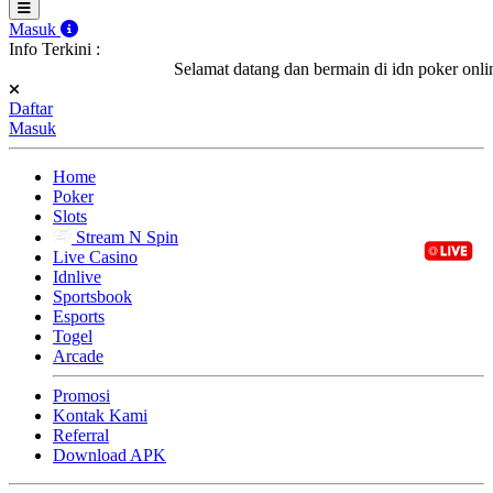
Masuk
Info Terkini :
Selamat datang dan bermain di idn poker online te
Daftar
Masuk
Home
Poker
Slots
Stream N Spin
Live Casino
Idnlive
Sportsbook
Esports
Togel
Arcade
Promosi
Kontak Kami
Referral
Download APK