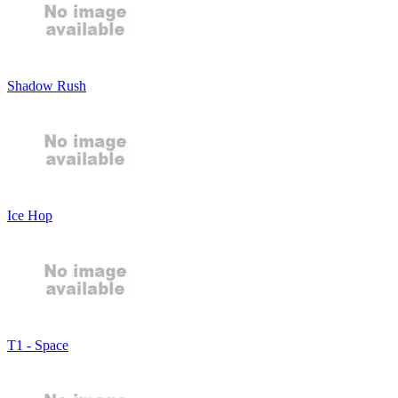
Shadow Rush
Ice Hop
T1 - Space